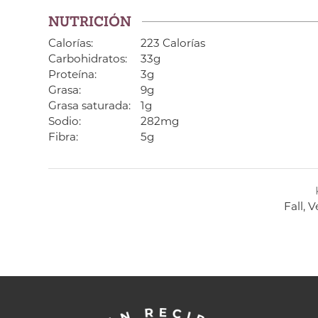
NUTRICIÓN
Calorías:
223 Calorías
Carbohidratos:
33g
Proteína:
3g
Grasa:
9g
Grasa saturada:
1g
Sodio:
282mg
Fibra:
5g
Fall, 