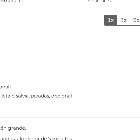
American
6
Porciones
1x
2x
3x
onal)
leta o salvia, picadas, opcional
tén grande.
landos, alrededor de 5 minutos.