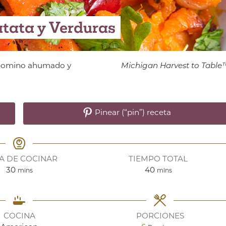
tata y Verduras
n comino ahumado y
Michigan Harvest to Table
Pinear (“pin”) receta
A DE COCINAR
TIEMPO TOTAL
minutes
minutes
30
40
mins
mins
COCINA
PORCIONES