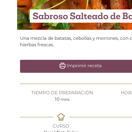
Sabroso Salteado de Ba
Una mezcla de batatas, cebollas y morrones, co
hierbas frescas.
Imprimir receta
TIEMPO DE PREPARACIÓN
HOR
minutes
10
mins
CURSO