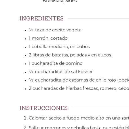
Breakfast, Sides
INGREDIENTES
¼
taza de aceite vegetal
1
morrón,
cortado
1
cebolla mediana,
en cubos
2
libras de batatas,
peladas y en cubos
1
cucharadita de comino
½
cucharaditas de sal kosher
½
cucharadita de escamas de chile rojo
(opci
2
cucharadas de hierbas frescas,
romero, cebol
INSTRUCCIONES
Calentar aceite a fuego medio alto en una sar
Saltear morrones y cebollas hasta que estén b